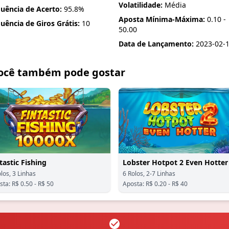
Volatilidade:
Média
uência de Acerto:
95.8%
Aposta Mínima-Máxima:
0.10 -
uência de Giros Grátis:
10
50.00
Data de Lançamento:
2023-02-
ocê também pode gostar
tastic Fishing
Lobster Hotpot 2 Even Hotter
los, 3 Linhas
6 Rolos, 2-7 Linhas
sta: R$ 0.50 - R$ 50
Aposta: R$ 0.20 - R$ 40