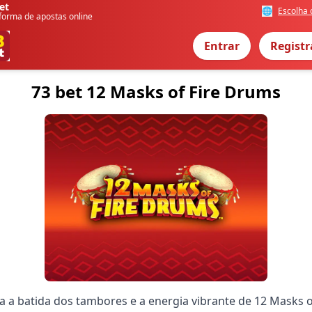
et
🌐
Escolha 
forma de apostas online
Entrar
Registr
73 bet 12 Masks of Fire Drums
ta a batida dos tambores e a energia vibrante de 12 Masks 