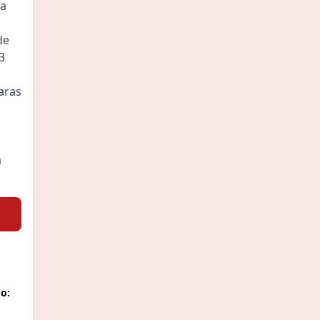
ma
de
3
aras
a
o: