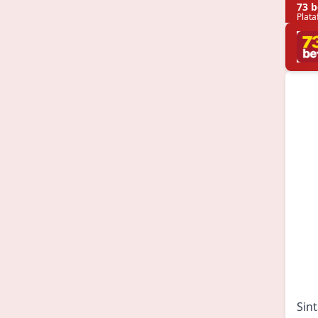
73 b
Plata
Sin