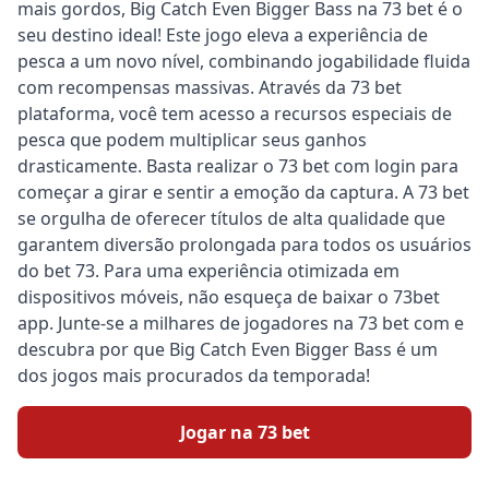
mais gordos, Big Catch Even Bigger Bass na 73 bet é o
seu destino ideal! Este jogo eleva a experiência de
pesca a um novo nível, combinando jogabilidade fluida
com recompensas massivas. Através da 73 bet
plataforma, você tem acesso a recursos especiais de
pesca que podem multiplicar seus ganhos
drasticamente. Basta realizar o 73 bet com login para
começar a girar e sentir a emoção da captura. A 73 bet
se orgulha de oferecer títulos de alta qualidade que
garantem diversão prolongada para todos os usuários
do bet 73. Para uma experiência otimizada em
dispositivos móveis, não esqueça de baixar o 73bet
app. Junte-se a milhares de jogadores na 73 bet com e
descubra por que Big Catch Even Bigger Bass é um
dos jogos mais procurados da temporada!
Jogar na 73 bet