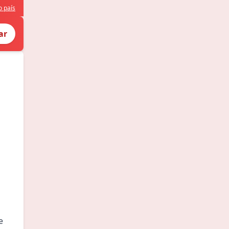
o país
ar
e