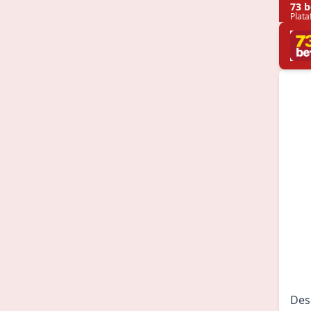
73 b
Plata
Des