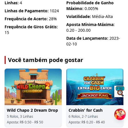
Linhas:
4
Probabilidade de Ganho
Máximo:
0.005%
Linhas de Pagamento:
1024
Volatilidade:
Média-Alta
Frequência de Acerto:
28%
Aposta Mínima-Máxima:
Frequência de Giros Grátis:
0.20 - 200.00
15
Data de Lançamento:
2023-
02-10
Você também pode gostar
Wild Chapo 2 Dream Drop
Crabbin' for Cash
5 Rolos, 3 Linhas
6 Rolos, 2-7 Linhas
Aposta: R$ 0.50 - R$ 50
Aposta: R$ 0.20 - R$ 40